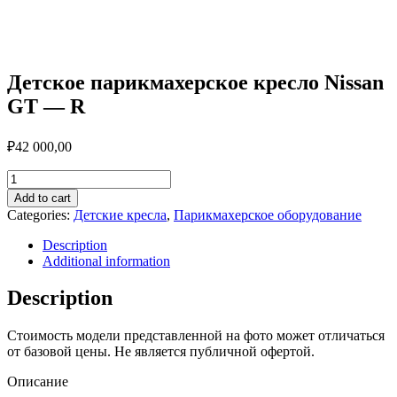
quantity
Детское парикмахерское кресло Nissan
GT — R
₽
42 000,00
Детское
парикмахерское
Add to cart
кресло
Categories:
Детские кресла
,
Парикмахерское оборудование
Nissan
GT
Description
-
Additional information
R
quantity
Description
Стоимость модели представленной на фото может отличаться
от базовой цены. Не является публичной офертой.
Описание