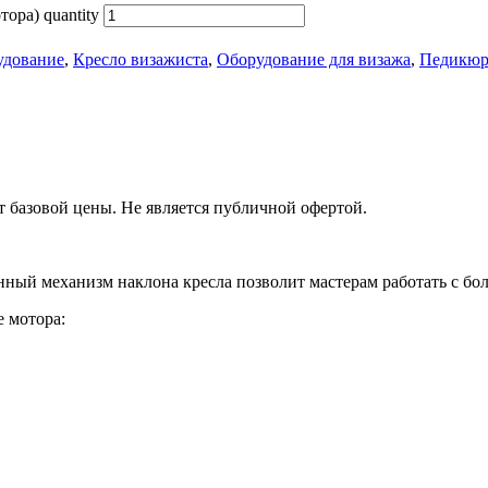
ора) quantity
удование
,
Кресло визажиста
,
Оборудование для визажа
,
Педикюр
т базовой цены. Не является публичной офертой.
ный механизм наклона кресла позволит мастерам работать с б
е мотора: