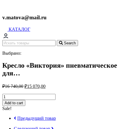
v.matova@mail.ru
КАТАЛОГ
Search
Выбрано:
Кресло «Виктория» пневматическое
для…
₽
16 740,00
₽
15 070,00
Кресло
«Виктория»
Add to cart
пневматическое
Sale!
для
визажа
Предыдущий товар
quantity
Следующий товар