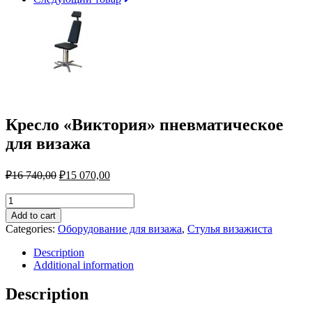
Кресло «Виктория» пневматическое
для визажа
₽
16 740,00
₽
15 070,00
Кресло
«Виктория»
Add to cart
пневматическое
Categories:
Оборудование для визажа
,
Стулья визажиста
для
визажа
Description
quantity
Additional information
Description