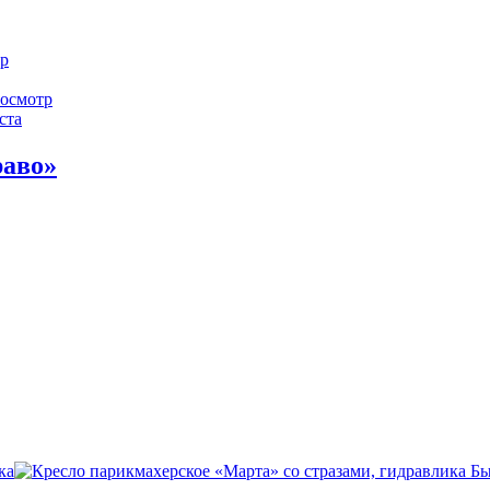
р
осмотр
ста
раво»
Бы