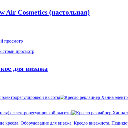
 Air Cosmetics (настольная)
й просмотр
ыстрый просмотр
кое для визажа
ие кресла
,
Оборудование для визажа
,
Кресло визажиста
,
Педикюр