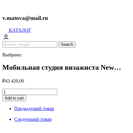
v.matova@mail.ru
КАТАЛОГ
Search
Выбрано:
Мобильная студия визажиста New…
₽
43 420,00
Мобильная
студия
Add to cart
визажиста
New
Предыдущий товар
Air
Cosmetics
Следующий товар
(белая)
quantity