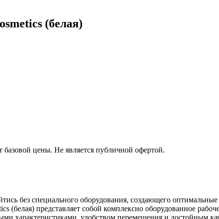
smetics (белая)
т базовой цены. Не является публичной офертой.
тись без специального оборудования, создающего оптимальные
cs (белая) представляет собой комплексно оборудованное рабоче
ми характеристиками, удобством перемещения и достойным кач