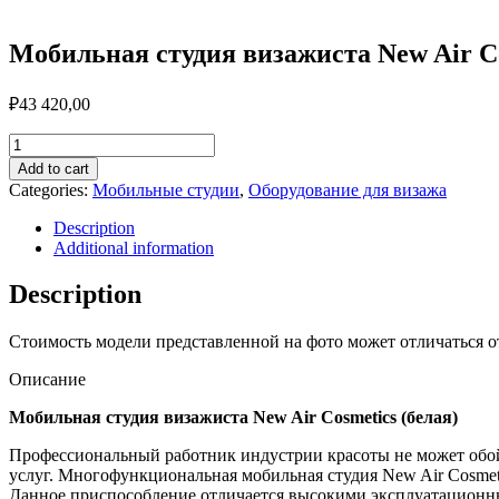
Мобильная студия визажиста New Air Co
₽
43 420,00
Мобильная
студия
Add to cart
визажиста
Categories:
Мобильные студии
,
Оборудование для визажа
New
Air
Description
Cosmetics
Additional information
(белая)
quantity
Description
Стоимость модели представленной на фото может отличаться о
Описание
Мобильная студия визажиста New Air Cosmetics (белая)
Профессиональный работник индустрии красоты не может обой
услуг. Многофункциональная мобильная студия New Air Cosmeti
Данное приспособление отличается высокими эксплуатационны