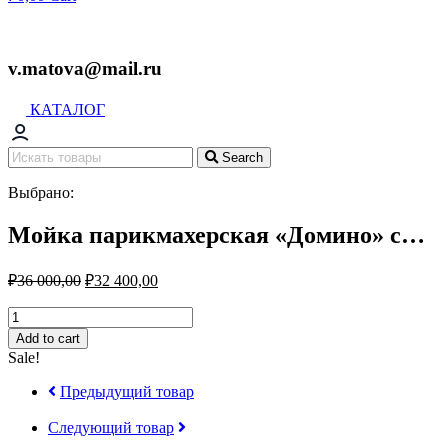
v.matova@mail.ru
КАТАЛОГ
Search
Выбрано:
Мойка парикмахерская «Домино» с…
₽
36 000,00
₽
32 400,00
Мойка
парикмахерская
Add to cart
«Домино»
Sale!
с
креслом
Предыдущий товар
«Лорд»
quantity
Следующий товар