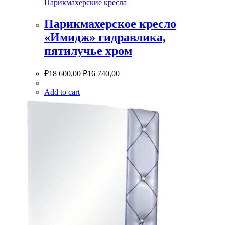
Парикмахерские кресла
Парикмахерское кресло
«Имидж» гидравлика,
пятилучье хром
₽
18 600,00
₽
16 740,00
Add to cart