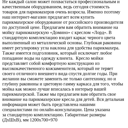
Не каждый салон может похвастаться профессиональным и
качественным оборудованием, ведь сегодня стоимость
товаров для парикмахеров очень возросла. Именно поэтому
наш интернет-магазин предлагает всем купить
парикмахерское оборудование от российского производителя
по доступной цене. Предлагаем вам обратить внимание на
мойку парикмахерскую «Домино» с креслом «Лорд». В
стандартную комплектацию входит каркас черного цвета
выполненный из металлической основы. Глубокая раковина
имеет регулировку угла наклона для удобства парикмахера.
Также имеется подголовник, который исключает любое
попадание воды на одежду клиента. Кресло мойки
представляет собой комфортную конструкцию из
высококачественного кожзаменителя, который не теряет
своего отличного внешнего вида спустя долгие годы. При
желании вы сможете заменить не только сантехнику, но и
глубину раковины и цветовую гамму каркаса для того, чтобы
мойка как можно лучше вписалась в интерьер вашей
парикмахерской. Также мы предлагаем вам обратить свое
внимание на парикмахерские кресла для детей. Вся детальная
информация может быть представлена нашими
специалистами по онлайн-консультации. Цена указана
за стандартную комплектацию. Габаритные размеры
(ДхШхВ), мм 1200х700×970