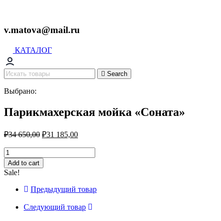
v.matova@mail.ru
КАТАЛОГ
Search
Выбрано:
Парикмахерская мойка «Соната»
₽
34 650,00
₽
31 185,00
Парикмахерская
мойка
Add to cart
«Соната»
Sale!
quantity
Предыдущий товар
Следующий товар