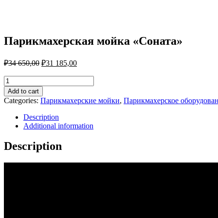
Парикмахерская мойка «Соната»
₽
34 650,00
₽
31 185,00
Парикмахерская
мойка
Add to cart
«Соната»
Categories:
Парикмахерские мойки
,
Парикмахерское оборудова
quantity
Description
Additional information
Description