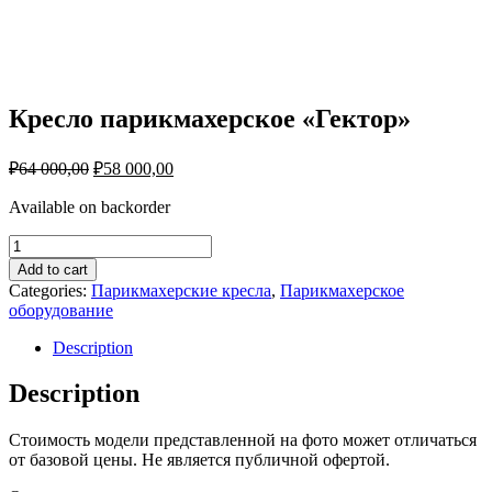
Кресло парикмахерское «Гектор»
₽
64 000,00
₽
58 000,00
Available on backorder
Кресло
парикмахерское
Add to cart
"Гектор"
Categories:
Парикмахерские кресла
,
Парикмахерское
quantity
оборудование
Description
Description
Стоимость модели представленной на фото может отличаться
от базовой цены. Не является публичной офертой.