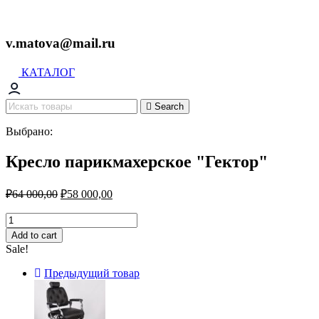
v.matova@mail.ru
КАТАЛОГ
Search
Выбрано:
Кресло парикмахерское "Гектор"
₽
64 000,00
₽
58 000,00
Кресло
парикмахерское
Add to cart
"Гектор"
Sale!
quantity
Предыдущий товар