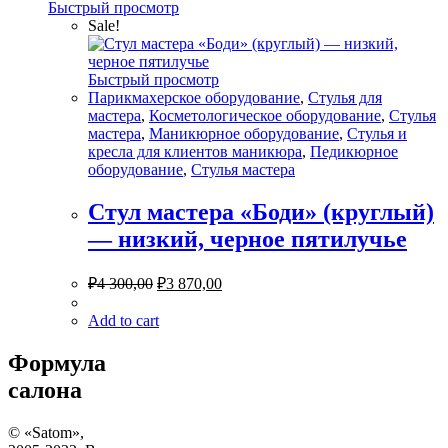
Быстрый просмотр
Sale!
Быстрый просмотр
Парикмахерское оборудование
,
Стулья для
мастера
,
Косметологическое оборудование
,
Стулья
мастера
,
Маникюрное оборудование
,
Стулья и
кресла для клиентов маникюра
,
Педикюрное
оборудование
,
Стулья мастера
Стул мастера «Боди» (круглый)
— низкий, черное пятилучье
₽
4 300,00
₽
3 870,00
Add to cart
Формула
салона
© «Satom»,