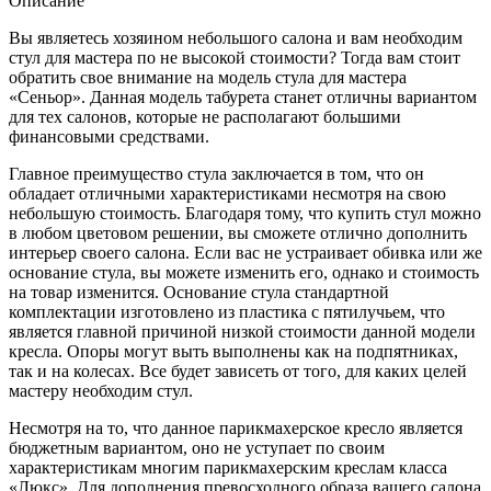
Описание
Вы являетесь хозяином небольшого салона и вам необходим
стул для мастера по не высокой стоимости? Тогда вам стоит
обратить свое внимание на модель стула для мастера
«Сеньор». Данная модель табурета станет отличны вариантом
для тех салонов, которые не располагают большими
финансовыми средствами.
Главное преимущество стула заключается в том, что он
обладает отличными характеристиками несмотря на свою
небольшую стоимость. Благодаря тому, что купить стул можно
в любом цветовом решении, вы сможете отлично дополнить
интерьер своего салона. Если вас не устраивает обивка или же
основание стула, вы можете изменить его, однако и стоимость
на товар изменится. Основание стула стандартной
комплектации изготовлено из пластика с пятилучьем, что
является главной причиной низкой стоимости данной модели
кресла. Опоры могут выть выполнены как на подпятниках,
так и на колесах. Все будет зависеть от того, для каких целей
мастеру необходим стул.
Несмотря на то, что данное парикмахерское кресло является
бюджетным вариантом, оно не уступает по своим
характеристикам многим парикмахерским креслам класса
«Люкс». Для дополнения превосходного образа вашего салона