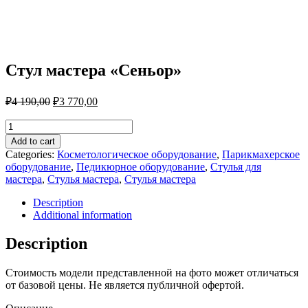
Стул мастера «Сеньор»
₽
4 190,00
₽
3 770,00
Стул
мастера
Add to cart
"Сеньор"
Categories:
Косметологическое оборудование
,
Парикмахерское
quantity
оборудование
,
Педикюрное оборудование
,
Стулья для
мастера
,
Стулья мастера
,
Стулья мастера
Description
Additional information
Description
Стоимость модели представленной на фото может отличаться
от базовой цены. Не является публичной офертой.