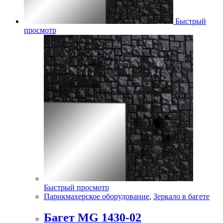
Быстрый
просмотр
Быстрый просмотр
Парикмахерское оборудование
,
Зеркало в багете
Багет MG 1430-02