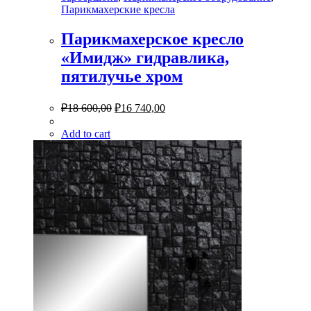
Парикмахерские кресла
Парикмахерское кресло
«Имидж» гидравлика,
пятилучье хром
₽
18 600,00
₽
16 740,00
Add to cart