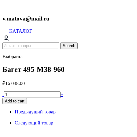
v.matova@mail.ru
КАТАЛОГ
Search
Выбрано:
Багет 495-M38-960
₽
16 038,00
Багет
-
+
495-
Add to cart
M38-
960
Предыдущий товар
quantity
Следующий товар