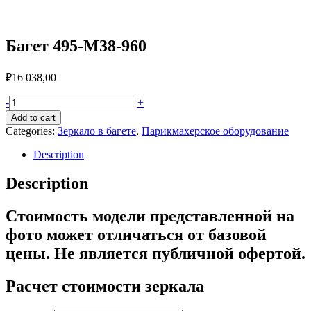
Багет 495-M38-960
₽
16 038,00
Багет
-
+
495-
Add to cart
M38-
Categories:
Зеркало в багете
,
Парикмахерское оборудование
960
quantity
Description
Description
Стоимость модели представленной на
фото может отличаться от базовой
цены. Не является публичной офертой.
Расчет стоимости зеркала