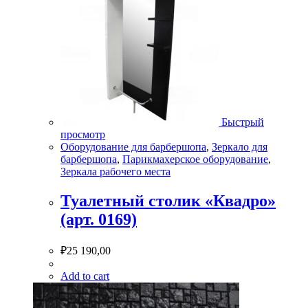
Быстрый
просмотр
Оборудование для барбершопа
,
Зеркало для
барбершопа
,
Парикмахерское оборудование
,
Зеркала рабочего места
Туалетный столик «Квадро»
(арт. 0169)
₽
25 190,00
Add to cart